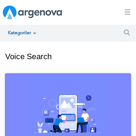
Kategoriler
İnsan Kaynakları Yönetimi
Voice Search
Argenova
Yazılım Geliştirme
Girişimcilik
Proje Yönetimi
Müşteri Hizmetleri
Teknoloji