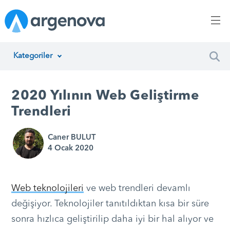
Kategoriler
İnsan Kaynakları Yönetimi
2020 Yılının Web Geliştirme
Argenova
Trendleri
Yazılım Geliştirme
Caner BULUT
4 Ocak 2020
Girişimcilik
Proje Yönetimi
Web teknolojileri
ve web trendleri devamlı
Müşteri Hizmetleri
değişiyor. Teknolojiler tanıtıldıktan kısa bir süre
sonra hızlıca geliştirilip daha iyi bir hal alıyor ve
Teknoloji