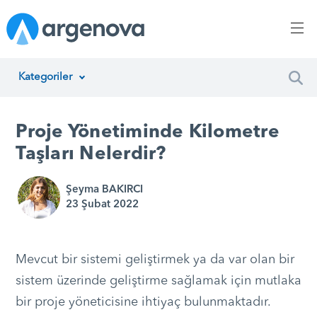
Kategoriler
İnsan Kaynakları Yönetimi
Proje Yönetiminde Kilometre
Argenova
Taşları Nelerdir?
Yazılım Geliştirme
Şeyma BAKIRCI
23 Şubat 2022
Girişimcilik
Proje Yönetimi
Mevcut bir sistemi geliştirmek ya da var olan bir
Müşteri Hizmetleri
sistem üzerinde geliştirme sağlamak için mutlaka
bir proje yöneticisine ihtiyaç bulunmaktadır.
Teknoloji