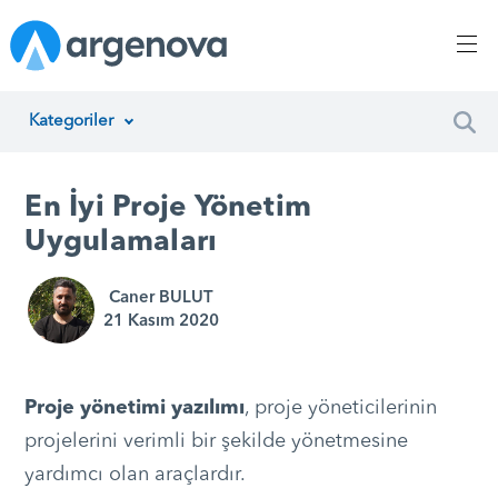
Kategoriler
İnsan Kaynakları Yönetimi
En İyi Proje Yönetim
Argenova
Uygulamaları
Yazılım Geliştirme
Caner BULUT
21 Kasım 2020
Girişimcilik
Proje Yönetimi
Proje yönetimi yazılımı
, proje yöneticilerinin
Müşteri Hizmetleri
projelerini verimli bir şekilde yönetmesine
yardımcı olan araçlardır.
Teknoloji