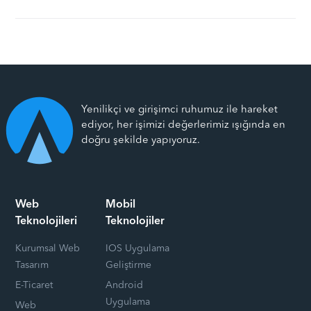
Yenilikçi ve girişimci ruhumuz ile hareket
ediyor, her işimizi değerlerimiz ışığında en
doğru şekilde yapıyoruz.
Web
Mobil
Teknolojileri
Teknolojiler
Kurumsal Web
IOS Uygulama
Tasarım
Geliştirme
E-Ticaret
Android
Uygulama
Web