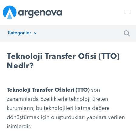
Kategoriler
İnsan Kaynakları Yönetimi
Teknoloji Transfer Ofisi (TTO)
Argenova
Nedir?
Yazılım Geliştirme
Girişimcilik
Teknoloji Transfer Ofisleri (TTO)
son
zanamnlarda özelliklerle teknoloji üreten
Proje Yönetimi
kurumların, bu teknolojileri katma değere
Müşteri Hizmetleri
dönüştürmek için oluşturdukları yapılara verilen
isimlerdir.
Teknoloji