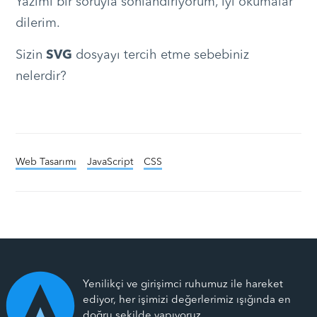
Yazımı bir soruyla sonlandırıyorum, iyi okumalar
dilerim.
Sizin
SVG
dosyayı tercih etme sebebiniz
nelerdir?
Web Tasarımı
JavaScript
CSS
Yenilikçi ve girişimci ruhumuz ile hareket
ediyor, her işimizi değerlerimiz ışığında en
doğru şekilde yapıyoruz.