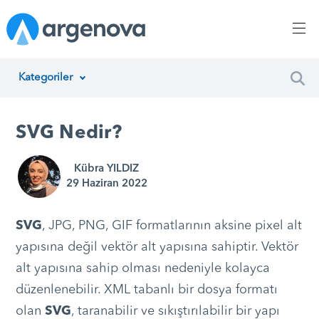
Kategoriler
İnsan Kaynakları Yönetimi
SVG Nedir?
Argenova
Kübra YILDIZ
Yazılım Geliştirme
29 Haziran 2022
Girişimcilik
SVG
, JPG, PNG, GIF formatlarının aksine pixel alt
Proje Yönetimi
yapısına değil vektör alt yapısına sahiptir. Vektör
alt yapısına sahip olması nedeniyle kolayca
Müşteri Hizmetleri
düzenlenebilir. XML tabanlı bir dosya formatı
Teknoloji
olan
SVG
, taranabilir ve sıkıştırılabilir bir yapı