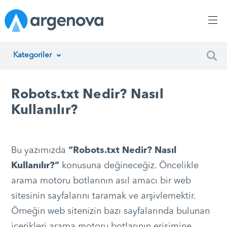
Kategoriler
İnsan Kaynakları Yönetimi
Robots.txt Nedir? Nasıl
Argenova
Kullanılır?
Yazılım Geliştirme
Girişimcilik
Bu yazımızda
“Robots.txt Nedir? Nasıl
Kullanılır?”
konusuna değineceğiz. Öncelikle
Proje Yönetimi
arama motoru botlarının asıl amacı bir web
Müşteri Hizmetleri
sitesinin sayfalarını taramak ve arşivlemektir.
Örneğin web sitenizin bazı sayfalarında bulunan
Teknoloji
içerikleri arama motoru botlarının erişimine