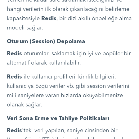
hangi verilerin ilk olarak çıkarılacağını belirleme
kapasitesiyle
Redis
, bir dizi akıllı önbelleğe alma
modeli sağlar.
Oturum (Session) Depolama
Redis
oturumları saklamak için iyi ve popüler bir
alternatif olarak kullanılabilir.
Redis
ile kullanıcı profilleri, kimlik bilgileri,
kullanıcıya özgü veriler vb. gibi session verilerini
mili saniyelere varan hızlarda okuyabilmenize
olanak sağlar.
Veri Sona Erme ve Tahliye Politikaları
Redis
'teki veri yapıları, saniye cinsinden bir