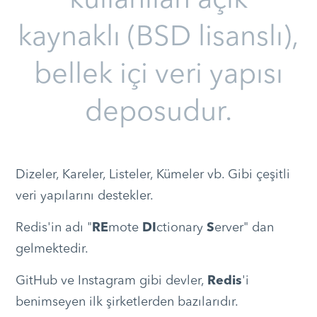
kullanılan açık
kaynaklı (BSD lisanslı),
bellek içi veri yapısı
deposudur.
Dizeler, Kareler, Listeler, Kümeler vb. Gibi çeşitli
veri yapılarını destekler.
Redis'in adı "
RE
mote
DI
ctionary
S
erver" dan
gelmektedir.
GitHub ve Instagram gibi devler,
Redis
'i
benimseyen ilk şirketlerden bazılarıdır.