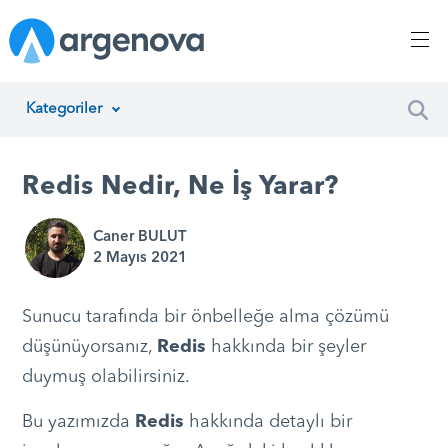
Kategoriler
İnsan Kaynakları Yönetimi
Redis Nedir, Ne İş Yarar?
Argenova
Caner BULUT
Yazılım Geliştirme
2 Mayıs 2021
Girişimcilik
Sunucu tarafında bir önbelleğe alma çözümü
Proje Yönetimi
düşünüyorsanız,
Redis
hakkında bir şeyler
duymuş olabilirsiniz.
Müşteri Hizmetleri
Bu yazımızda
Redis
hakkında detaylı bir
Teknoloji