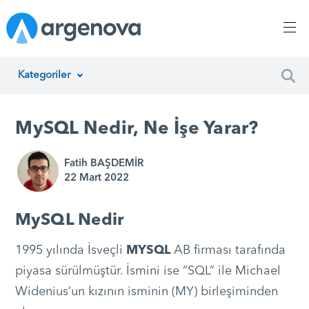
Kategoriler
İnsan Kaynakları Yönetimi
MySQL Nedir, Ne İşe Yarar?
Argenova
Fatih BAŞDEMİR
Yazılım Geliştirme
22 Mart 2022
Girişimcilik
MySQL Nedir
Proje Yönetimi
1995 yılında İsveçli
MYSQL
AB firması tarafında
Müşteri Hizmetleri
piyasa sürülmüştür. İsmini ise “SQL” ile Michael
Widenius’un kızının isminin (MY) birleşiminden
Teknoloji