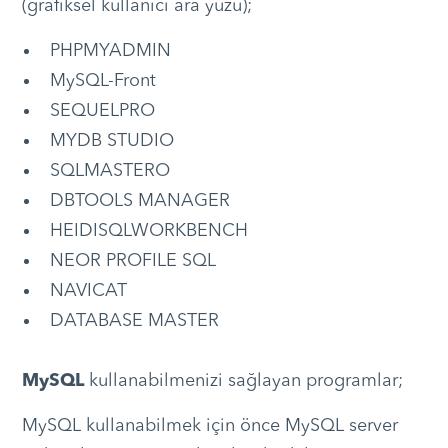
(grafiksel kullanıcı ara yüzü);
PHPMYADMIN
MySQL-Front
SEQUELPRO
MYDB STUDIO
SQLMASTERO
DBTOOLS MANAGER
HEIDISQLWORKBENCH
NEOR PROFILE SQL
NAVICAT
DATABASE MASTER
MySQL
kullanabilmenizi sağlayan programlar;
MySQL kullanabilmek için önce MySQL server