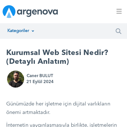
Kategoriler
İnsan Kaynakları Yönetimi
Kurumsal Web Sitesi Nedir?
Argenova
(Detaylı Anlatım)
Yazılım Geliştirme
Caner BULUT
21 Eylül 2024
Girişimcilik
Proje Yönetimi
Günümüzde her işletme için dijital varlıkların
Müşteri Hizmetleri
önemi artmaktadır.
Teknoloji
İnternetin yaygınlaşmasıyla birlikte, işletmelerin