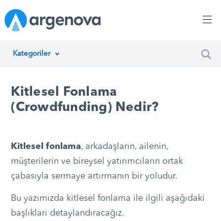
Kategoriler
İnsan Kaynakları Yönetimi
Kitlesel Fonlama
Argenova
(Crowdfunding) Nedir?
Yazılım Geliştirme
Girişimcilik
Kitlesel fonlama
, arkadaşların, ailenin,
müşterilerin ve bireysel yatırımcıların ortak
Proje Yönetimi
çabasıyla sermaye artırmanın bir yoludur.
Müşteri Hizmetleri
Bu yazımızda kitlesel fonlama ile ilgili aşağıdaki
Teknoloji
başlıkları detaylandıracağız.