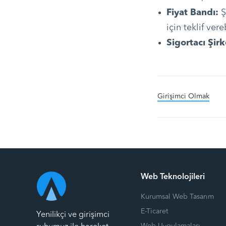
Fiyat Bandı:
Ş
için teklif vere
Sigortacı Şirk
Girişimci Olmak
Web Teknolojileri
Kurumsal Web Tasarım
E-Ticaret
Yenilikçi ve girişimci