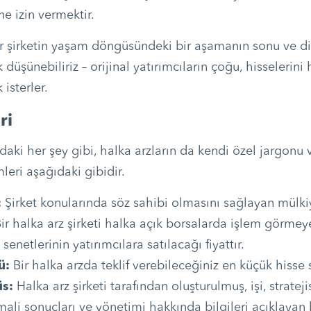
e izin vermektir.
ir şirketin yaşam döngüsündeki bir aşamanın sonu ve di
 düşünebiliriz – orijinal yatırımcıların çoğu, hisselerini
isterler.
ri
aki her şey gibi, halka arzların da kendi özel jargonu v
leri aşağıdaki gibidir.
:
Şirket konularında söz sahibi olmasını sağlayan mülkiy
ir halka arz şirketi halka açık borsalarda işlem görm
senetlerinin yatırımcılara satılacağı fiyattır.
ü:
Bir halka arzda teklif verebileceğiniz en küçük hisse s
üs:
Halka arz şirketi tarafından oluşturulmuş, işi, stratej
 mali sonuçları ve yönetimi hakkında bilgileri açıklayan 