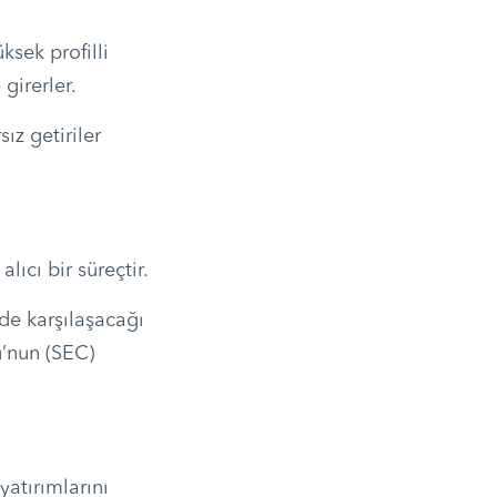
ksek profilli
girerler.
ız getiriler
ıcı bir süreçtir.
nde karşılaşacağı
’nun (SEC)
yatırımlarını