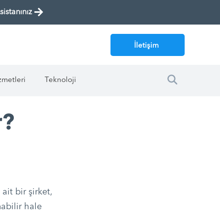
istanınız
İletişim
zmetleri
Teknoloji
r?
it bir şirket,
nabilir hale