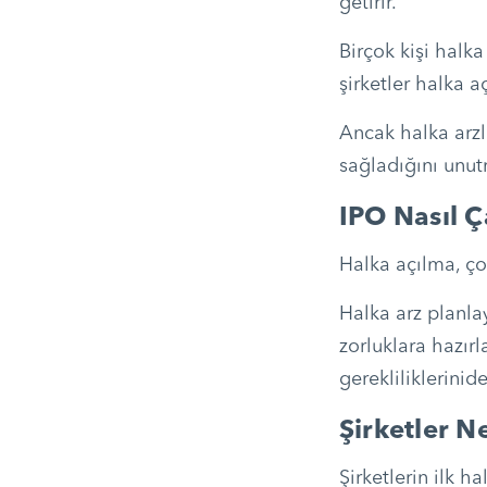
getirir.
Birçok kişi halka
şirketler halka a
Ancak halka arzla
sağladığını unu
IPO Nasıl Ça
Halka açılma, ço
Halka arz planla
zorluklara hazı
gerekliliklerinid
Şirketler 
Şirketlerin ilk h