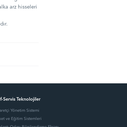
lka arz hisseleri
dır.
f-Servis Teknolojiler
aretçi Yönetim Sistemi
et ve Eğitim Sistemleri