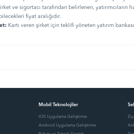
irket ve sigortacı tarafından belirlenen, yatırımcıların ha
bilecekleri fiyat aralığıdır.
et:
Kartı veren şirket için teklifi yöneten yatırım bankası
Mobil Teknolojiler
Sel
IOS Uygulama Geliştirme
Ziy
Android Uygulama Geliştirme
Ank