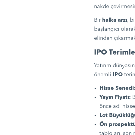
nakde çevirmesin
Bir
halka arzı
, b
başlangıcı olarak
elinden çıkarmak 
IPO Terimle
Yatırım dünyasınd
önemli
IPO
terim
Hisse Senedi
Yayın Fiyatı:
B
önce adi hisse 
Lot Büyüklüğ
Ön prospekt
tabloları, son