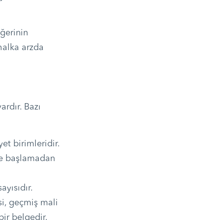
ğerinin
 halka arzda
ardır. Bazı
et birimleridir.
eye başlamadan
ayısıdır.
isi, geçmiş mali
bir belgedir.