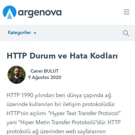
Kategoriler
İnsan Kaynakları Yönetimi
HTTP Durum ve Hata Kodları
Argenova
Caner BULUT
Yazılım Geliştirme
9 Ağustos 2020
Girişimcilik
HTTP 1990 yılından beri dünya çapında ağ
Proje Yönetimi
üzerinde kullanılan bir iletişim protokolüdür.
HTTP‘nin açılımı “Hyper Text Transfer Protocol”
Müşteri Hizmetleri
yani “Hiper Metin Transfer Protokolü“dür. HTTP
Teknoloji
protokolü ağ üzerinden web sayfalarının