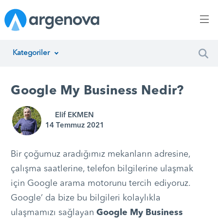
Kategoriler
İnsan Kaynakları Yönetimi
Google My Business Nedir?
Argenova
Elif EKMEN
Yazılım Geliştirme
14 Temmuz 2021
Girişimcilik
Bir çoğumuz aradığımız mekanların adresine,
Proje Yönetimi
çalışma saatlerine, telefon bilgilerine ulaşmak
için Google arama motorunu tercih ediyoruz.
Müşteri Hizmetleri
Google’ da bize bu bilgileri kolaylıkla
Teknoloji
ulaşmamızı sağlayan
Google My Business