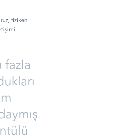
uz; fiziken
tişimi
 fazla
dukları
um
mdaymış
üntülü