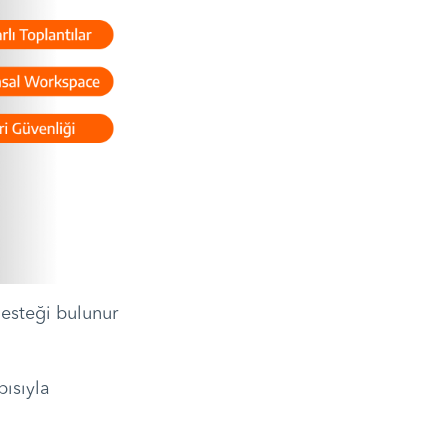
desteği bulunur
.
ısıyla