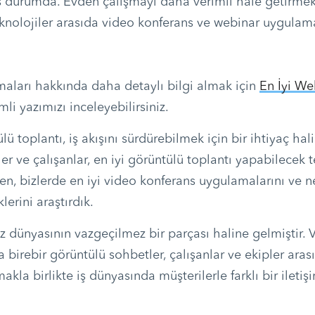
 durumda. Evden çalışmayı daha verimli hale getirme
eknolojiler arasıda video konferans ve webinar uygulama
aları hakkında daha detaylı bilgi almak için
En İyi We
mli yazımızı inceleyebilirsiniz.
lü toplantı, iş akışını sürdürebilmek için bir ihtiyaç hali
nler ve çalışanlar, en iyi görüntülü toplantı yapabilecek 
iken, bizlerde en iyi video konferans uygulamalarını ve
lerini araştırdık.
z dünyasının vazgeçilmez bir parçası haline gelmiştir. 
 birebir görüntülü sohbetler, çalışanlar ve ekipler arası
akla birlikte iş dünyasında müşterilerle farklı bir ileti
.