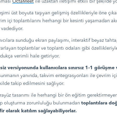
laması
OctaMeet
ile uzaktan iletişimi etkili bir şekilde y
ileşimi üst boyuta taşıyan gelişmiş özellikleriyle öne çı
rim içi toplantılarını herhangi bir kesinti yaşamadan akı
 vadediyor.
anıcılara sunduğu ekran paylaşımı, interaktif beyaz taht
rlayan toplantılar ve toplantı odaları gibi özellikleriyl
oldukça verimli hale getiriyor.
siz versiyonunda kullanıcılara sınırsız 1-1 görüşme 
sunmanın yanında, takvim entegrasyonları ile çevrim içi 
kilde takip edilmesini sağlıyor.
arayüz tasarımı ile herhangi bir ön eğitim gerektirmeye
sap oluşturma zorunluluğu bulunmadan
toplantılara do
r olarak katılım sağlayabiliyorlar.