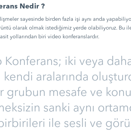
erans Nedir ?
işmeler sayesinde birden fazla işi aynı anda yapabiliyor
ntü olarak olmak istediğimiz yerde olabiliyoruz. Bu ile
sit yollarından biri video konferanslardır.
 Konferans; iki veya daha
n kendi aralarında oluştur
ir grubun mesafe ve kon
eksizin sanki aynı orta
birbirileri ile sesli ve gör