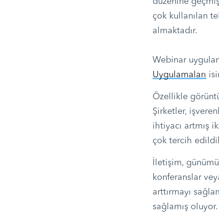
düzenine geçmiş
çok kullanılan t
almaktadır.
Webinar uygulam
Uygulamaları
isi
Özellikle görüntü
Şirketler, işvere
ihtiyacı artmış 
çok tercih edildik
İletişim, günümü
konferanslar veya
arttırmayı sağlam
sağlamış oluyor