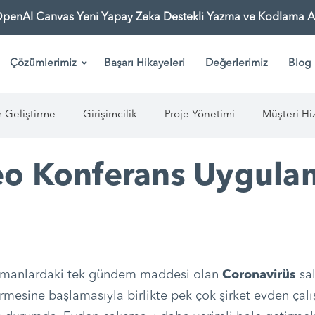
OpenAI Canvas Yeni Yapay Zeka Destekli Yazma ve Kodlama As
Çözümlerimiz
Başarı Hikayeleri
Değerlerimiz
Blog
m Geliştirme
Girişimcilik
Proje Yönetimi
Müşteri Hi
deo Konferans Uygula
amanlardaki tek gündem maddesi olan
Coronavirüs
sal
ermesine başlamasıyla birlikte pek çok şirket evden çal