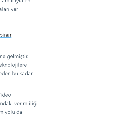
k amacıyla en
ları yer
binar
ne gelmiştir.
teknolojilere
 neden bu kadar
Video
ndaki verimliliği
şim yolu da