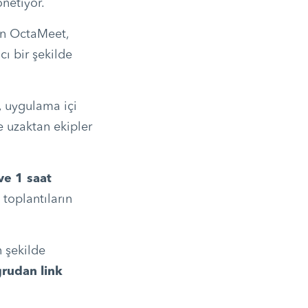
önetiyor.
kan OctaMeet,
cı bir şekilde
a, uygulama içi
e uzaktan ekipler
ve 1 saat
toplantıların
n şekilde
ğrudan link