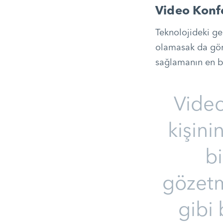
Video Konf
Teknolojideki gel
olamasak da görü
sağlamanın en ba
Video
kişini
b
gözetm
gibi 