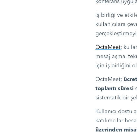
konferans uygu
İş birliği ve etk
kullanıcılara çev
gerçekleştirmeyi
OctaMeet
; kull
mesajlaşma, tekra
için iş birliğini 
OctaMeet;
ücret
toplantı süresi
sistematik bir şe
Kullanıcı dostu 
katılımcılar he
üzerinden misafi