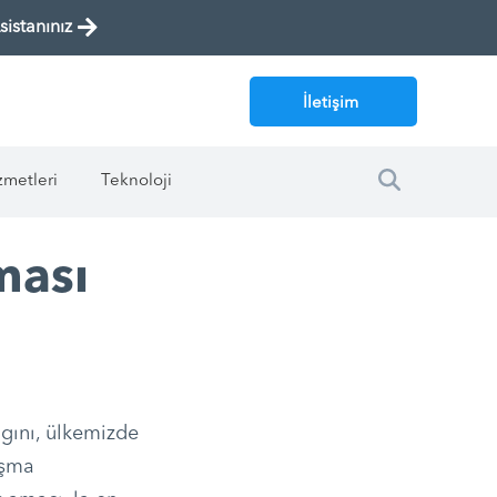
istanınız
İletişim
zmetleri
Teknoloji
ması
gını, ülkemizde
ışma