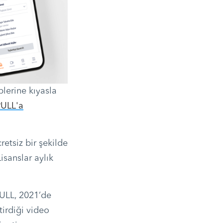
plerine kıyasla
ULL'a
etsiz bir şekilde
isanslar aylık
PULL, 2021’de
tirdiği video