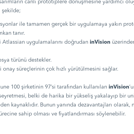
tasarımların canlı prototiplere dönüşmesine yardımcı ol
u şekilde;
syonlar ile tamamen gerçek bir uygulamaya yakın proto
kan tanır.
ibi Atlassian uygulamalarını doğrudan
inVision
üzerinde
osya türünü destekler.
i onay süreçlerinin çok hızlı yürütülmesini sağlar.
une 100 şirketinin 97’si tarafından kullanılan
inVision
’
seyretmesi, belki de harika bir yükseliş yakalayıp bir u
nden kaynaklıdır. Bunun yanında dezavantajları olarak,
ürecine sahip olması ve fiyatlandırması söylenebilir.