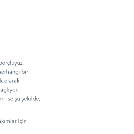
borçluyuz.
herhangi bir
ık olarak
ağlıyor.
arı ise şu şekilde;
akımlar için