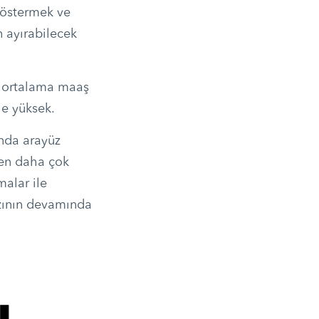
 göstermek ve
en ayırabilecek
ğı ortalama maaş
le yüksek.
unda arayüz
den daha çok
malar ile
azının devamında