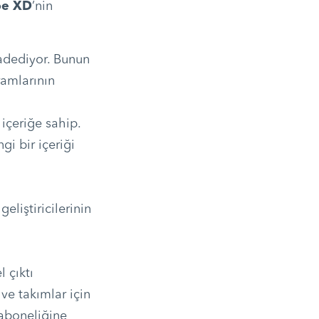
e XD
’nin
vadediyor. Bunun
amlarının
içeriğe sahip.
i bir içeriği
geliştiricilerinin
 çıktı
 ve takımlar için
 aboneliğine