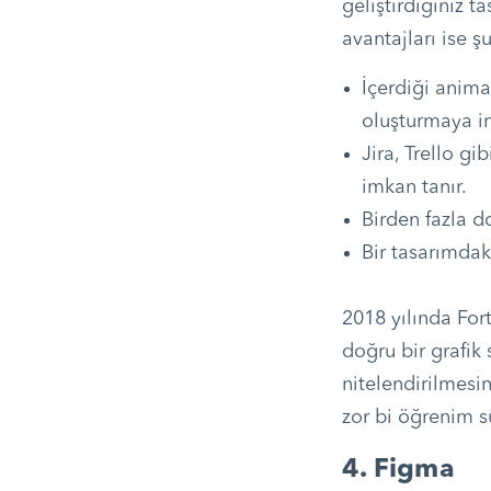
geliştirdiğiniz 
avantajları ise ş
İçerdiği anima
oluşturmaya im
Jira, Trello g
imkan tanır.
Birden fazla d
Bir tasarımdak
2018 yılında Fort
doğru bir grafik 
nitelendirilmesi
zor bi öğrenim s
4. Figma