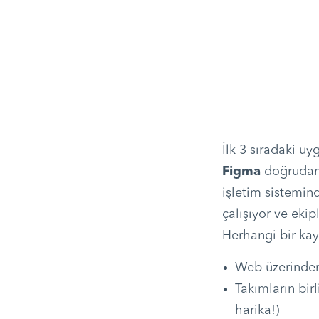
İlk 3 sıradaki u
Figma
doğrudan 
işletim sistemi
çalışıyor ve ekip
Herhangi bir ka
Web üzerinden
Takımların bir
harika!)