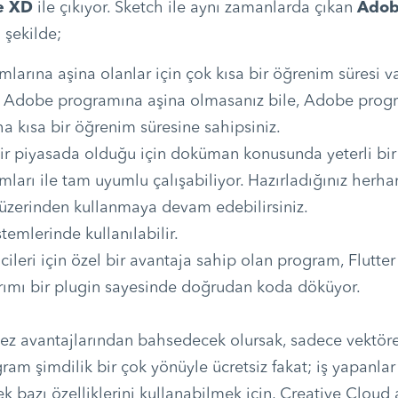
e XD
ile çıkıyor. Sketch ile aynı zamanlarda çıkan
Adob
u şekilde;
arına aşina olanlar için çok kısa bir öğrenim süresi 
r Adobe programına aşina olmasanız bile, Adobe progr
 kısa bir öğrenim süresine sahipsiniz.
ir piyasada olduğu için doküman konusunda yeterli bir 
arı ile tam uyumlu çalışabiliyor. Hazırladığınız herhang
zerinden kullanmaya devam edebilirsiniz.
temlerinde kullanılabilir.
ricileri için özel bir avantaja sahip olan program, Flutter 
arımı bir plugin sayesinde doğrudan koda döküyor.
dez avantajlarından bahsedecek olursak, sadece vektörel
ogram şimdilik bir çok yönüyle ücretsiz fakat; iş yapanlar
ek bazı özelliklerini kullanabilmek için, Creative Cloud