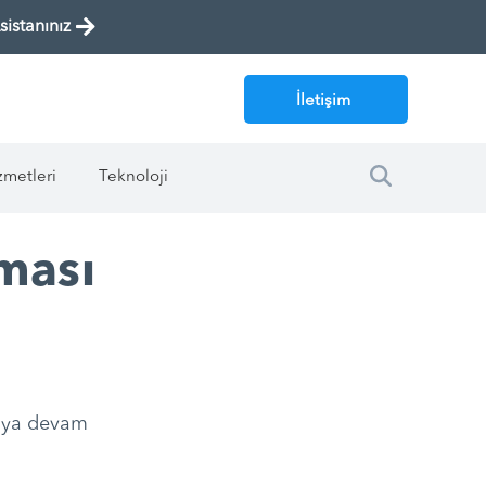
istanınız
İletişim
zmetleri
Teknoloji
ması
maya devam