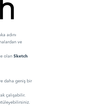
aka adını
malardan ve
te olan
Sketch
e daha geniş bir
k çalışabilir.
üleyebilirsiniz.