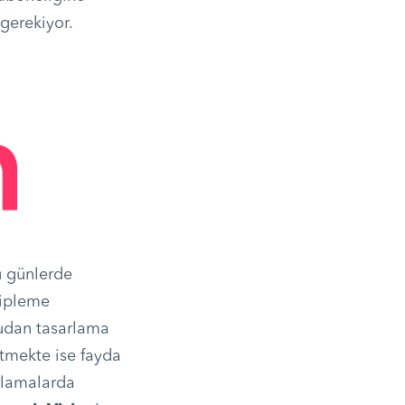
gerekiyor.
u günlerde
tipleme
udan tasarlama
rtmekte ise fayda
ulamalarda