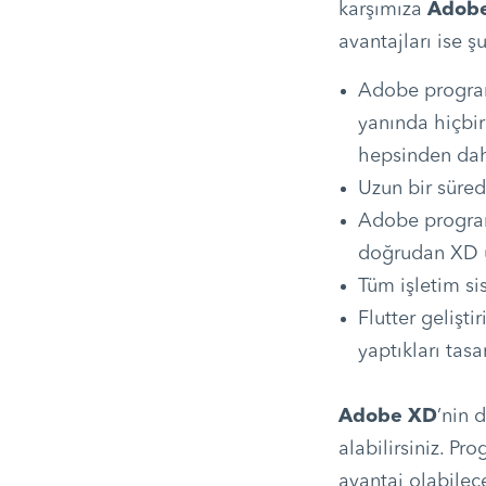
karşımıza
Adob
avantajları ise ş
Adobe programl
yanında hiçbi
hepsinden daha
Uzun bir süred
Adobe programl
doğrudan XD ü
Tüm işletim sis
Flutter gelişti
yaptıkları tas
Adobe XD
’nin 
alabilirsiniz. Pr
avantaj olabilec