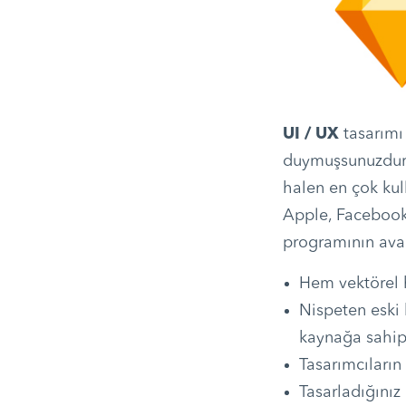
UI / UX
tasarımı
duymuşsunuzdur. 
halen en çok kul
Apple, Facebook,
programının avant
Hem vektörel h
Nispeten eski
kaynağa sahipt
Tasarımcıların
Tasarladığınız