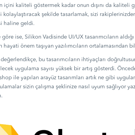
ın içini kaliteli göstermek kadar onun dışını da kaliteli
ini kolaylaştıracak şekilde tasarlamak, sizi rakiplerinizd
i haline geldi.
e göre ise, Silikon Vadisinde UI/UX tasarımcıların aldı
çin hayati önem taşıyan yazılımcıların ortalamasından bi
değerlendikçe, bu tasarımcıların ihtiyaçları doğrultus
ilecek uygulama sayısı yüksek bir artış gösterdi. Önce
op ile yapılan arayüz tasarımları artık ne gibi uygula
gulamalar sizin çalışma şeklinize nasıl uyum sağlıyor y
m.