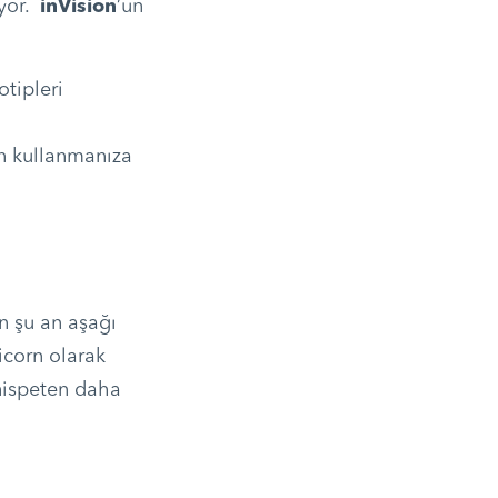
uyor.
inVision
’un
tipleri
n kullanmanıza
un şu an aşağı
nicorn olarak
 nispeten daha