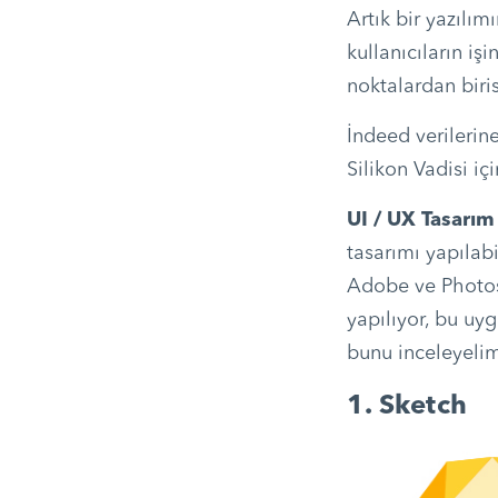
Artık bir yazılım
kullanıcıların iş
noktalardan biris
İndeed verilerin
Silikon Vadisi i
UI / UX Tasarım
tasarımı yapılab
Adobe ve Photosh
yapılıyor, bu uy
bunu inceleyeli
1. Sketch