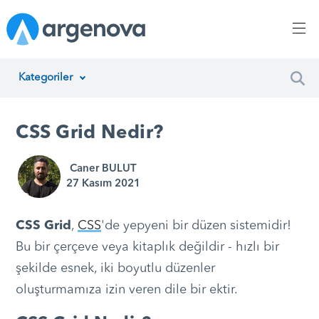
Kategoriler
İnsan Kaynakları Yönetimi
CSS Grid Nedir?
Argenova
Caner BULUT
Yazılım Geliştirme
27 Kasım 2021
Girişimcilik
CSS Grid
,
CSS
'de yepyeni bir düzen sistemidir!
Proje Yönetimi
Bu bir çerçeve veya kitaplık değildir - hızlı bir
şekilde esnek, iki boyutlu düzenler
Müşteri Hizmetleri
oluşturmamıza izin veren dile bir ektir.
Teknoloji