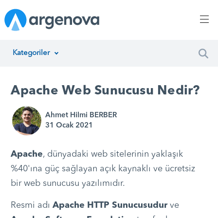
Kategoriler
İnsan Kaynakları Yönetimi
Apache Web Sunucusu Nedir?
Argenova
Ahmet Hilmi BERBER
Yazılım Geliştirme
31 Ocak 2021
Girişimcilik
Apache
, dünyadaki web sitelerinin yaklaşık
Proje Yönetimi
%40'ına güç sağlayan açık kaynaklı ve ücretsiz
bir web sunucusu yazılımıdır.
Müşteri Hizmetleri
Resmi adı
Apache HTTP Sunucusudur
ve
Teknoloji