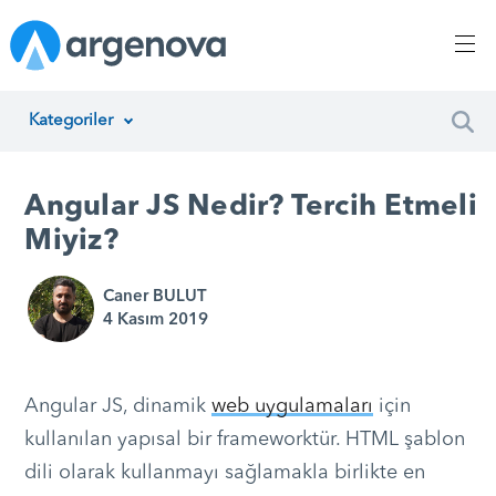
Kategoriler
İnsan Kaynakları Yönetimi
Angular JS Nedir? Tercih Etmeli
Argenova
Miyiz?
Yazılım Geliştirme
Caner BULUT
4 Kasım 2019
Girişimcilik
Proje Yönetimi
Angular JS, dinamik
web uygulamaları
için
Müşteri Hizmetleri
kullanılan yapısal bir frameworktür. HTML şablon
dili olarak kullanmayı sağlamakla birlikte en
Teknoloji