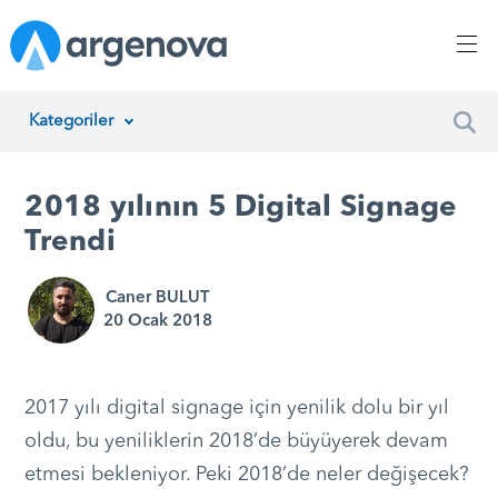
Kategoriler
İnsan Kaynakları Yönetimi
2018 yılının 5 Digital Signage
Argenova
Trendi
Yazılım Geliştirme
Caner BULUT
20 Ocak 2018
Girişimcilik
Proje Yönetimi
2017 yılı digital signage için yenilik dolu bir yıl
Müşteri Hizmetleri
oldu, bu yeniliklerin 2018’de büyüyerek devam
etmesi bekleniyor. Peki 2018’de neler değişecek?
Teknoloji